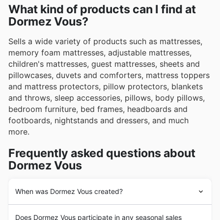
What kind of products can I find at
l'acquisition de mobilier de qualité encore plus
avantageuse.
Dormez Vous?
Sells a wide variety of products such as mattresses,
memory foam mattresses, adjustable mattresses,
children's mattresses, guest mattresses, sheets and
pillowcases, duvets and comforters, mattress toppers
and mattress protectors, pillow protectors, blankets
and throws, sleep accessories, pillows, body pillows,
bedroom furniture, bed frames, headboards and
footboards, nightstands and dressers, and much
more.
Frequently asked questions about
Dormez Vous
When was Dormez Vous created?
Dormez Vous
was founded in 1998 in Canada by
Does Dormez Vous participate in any seasonal sales