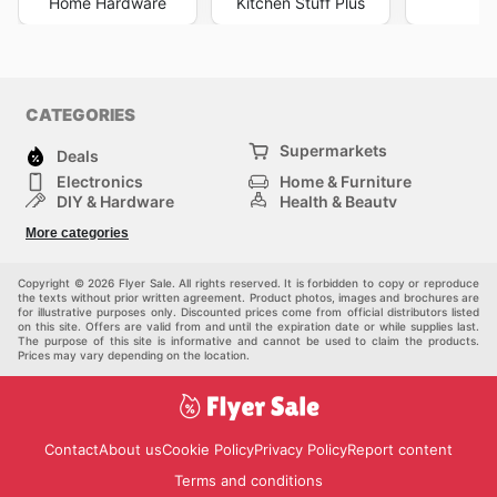
Home Hardware
Kitchen Stuff Plus
Le
CATEGORIES
Supermarkets
Deals
Electronics
Home & Furniture
DIY & Hardware
Health & Beauty
Sport & Recreation
Fashion
More categories
Kids
Auto & Moto
Pets
Others
Copyright © 2026 Flyer Sale. All rights reserved. It is forbidden to copy or reproduce
the texts without prior written agreement. Product photos, images and brochures are
for illustrative purposes only. Discounted prices come from official distributors listed
on this site. Offers are valid from and until the expiration date or while supplies last.
The purpose of this site is informative and cannot be used to claim the products.
Prices may vary depending on the location.
Contact
About us
Cookie Policy
Privacy Policy
Report content
Terms and conditions