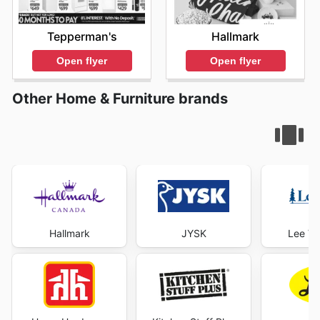
Tepperman's
Hallmark
Open flyer
Open flyer
Other Home & Furniture brands
Hallmark
JYSK
Lee Va