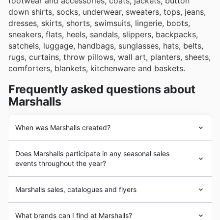
footwear and accessories, coats, jackets, button
down shirts, socks, underwear, sweaters, tops, jeans,
dresses, skirts, shorts, swimsuits, lingerie, boots,
sneakers, flats, heels, sandals, slippers, backpacks,
satchels, luggage, handbags, sunglasses, hats, belts,
rugs, curtains, throw pillows, wall art, planters, sheets,
comforters, blankets, kitchenware and baskets.
Frequently asked questions about
Marshalls
When was Marshalls created?
In 1956 Alfred Marshall organized several businessmen
Does Marshalls participate in any seasonal sales
on the East Coast and collectively started the “Brand
events throughout the year?
Names for Less” concept, with low prices and leasing
the different departments to separate sellers. By 1966
Oui, Marshalls au Canada participe activement à de
Marshalls
was already the leading off-price retail chain
Marshalls sales, catalogues and flyers
nombreux événements de ventes saisonnières, vous
in the nation, and it grew even more during the 1970s.
offrant ainsi d'excellentes occasions d'économiser sur
In 1976 Melville Corporation acquired
Marshalls
, and in
Marshalls
is an American chain of
department stores
les hebdomadaires, les rabais et les coupons. Gardez un
What brands can I find at Marshalls?
1995 by TJX, becoming TJ Maxx’s sister brand.
operating in the United States, Puerto Rico and Canada.