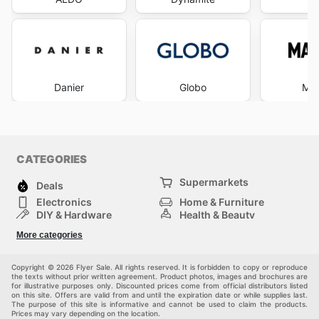
Danier
Globo
Ma
CATEGORIES
Supermarkets
Deals
Electronics
Home & Furniture
DIY & Hardware
Health & Beauty
Sport & Recreation
Fashion
More categories
Kids
Auto & Moto
Pets
Others
Copyright © 2026 Flyer Sale. All rights reserved. It is forbidden to copy or reproduce
the texts without prior written agreement. Product photos, images and brochures are
for illustrative purposes only. Discounted prices come from official distributors listed
on this site. Offers are valid from and until the expiration date or while supplies last.
The purpose of this site is informative and cannot be used to claim the products.
Prices may vary depending on the location.