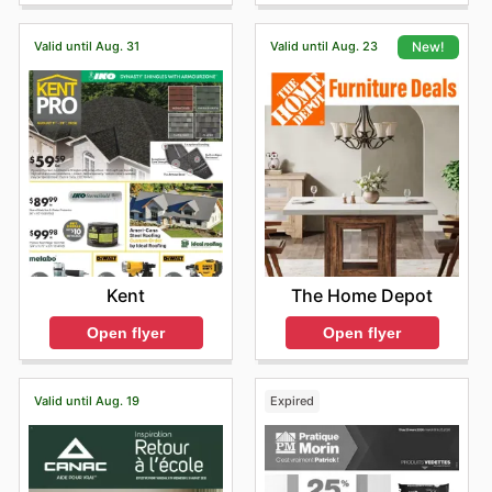
de produits authentiques et de promotions régulières
sur les marques les plus recherchées. Ils invitent leur
Valid until Aug. 31
Valid until Aug. 23
New!
clientèle à explorer les dernières offres disponibles en
ligne et à s'abonner pour être informé des nouveautés
et des rabais à durée limitée. C'est l'endroit idéal pour
équiper vos projets avec confiance.
Trouvez vos marques préférées chez Réno-Dépôt —
explorez leurs aubaines en ligne dès aujourd'hui.
Kent
The Home Depot
Open flyer
Open flyer
Valid until Aug. 19
Expired