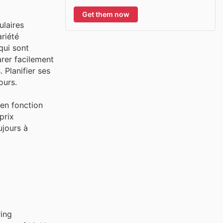
Get them now
ulaires
riété
qui sont
arer facilement
 Planifier ses
ours.
 en fonction
prix
ujours à
ring