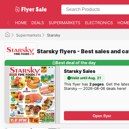
HOME
DEALS
SUPERMARKETS
ELECTRONICS
HOME
Supermarkets
Starsky
Starsky flyers - Best sales and c
Best deal of the day
Starsky Sales
Valid until Aug. 21
This flyer has
2 pages
. Get the late
Starsky — 2026-08-06 deals here!
Open flyer