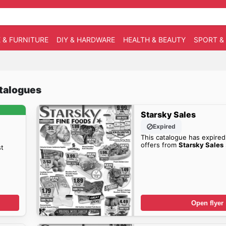
 & FURNITURE
DIY & HARDWARE
HEALTH & BEAUTY
SPORT &
atalogues
Starsky Sales
Expired
This catalogue has expired
offers from
Starsky Sales
st
Open flyer