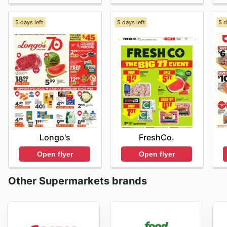
5 days left
5 days left
5 d
Longo's
FreshCo.
Open flyer
Open flyer
Other Supermarkets brands