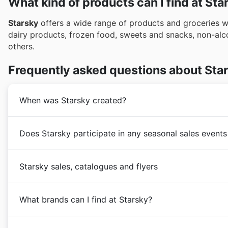
What kind of products can I find at Sta
Starsky
offers a wide range of products and groceries wh
dairy products, frozen food, sweets and snacks, non-al
others.
Frequently asked questions about Sta
When was Starsky created?
The company’s history dates back to 2004 in Canada wh
Does Starsky participate in any seasonal sales events
company has successfully operated in the region wit
Mississauga and Hamilton.
Absolutely, Starsky participates in numerous seasona
Starsky sales, catalogues and flyers
groceries. You can find their latest weekly ad, featu
to pantry staples, right here on our site. Before headi
Starsky
is a Canadian supermarket chain store. The
s
events like the Spring Sale, Summer Sale, Back to Scho
What brands can I find at Starsky?
country.
holiday sales for Christmas and New Year. They also 
as Victoria Day, Canada Day, and Thanksgiving. Remem
Starsky stands as a premier supermarket retailer acro