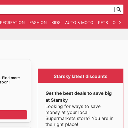
 RECREATION
FASHION
KIDS
AUTO & MOTO
PETS
OTHER
Starsky latest discounts
. Find more
soon!
Get the best deals to save big
at Starsky
Looking for ways to save
money at your local
Supermarkets store? You are in
the right place!