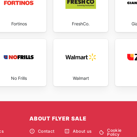
Fortinos
FreshCo.
Gi
No Frills
Walmart
ABOUT FLYER SALE
Cookie
cs
Contact
About us
Policy