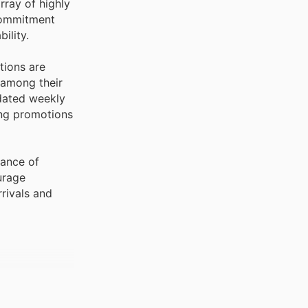
rray of highly
commitment
ility.
tions are
 among their
pdated weekly
ing promotions
rance of
urage
rrivals and