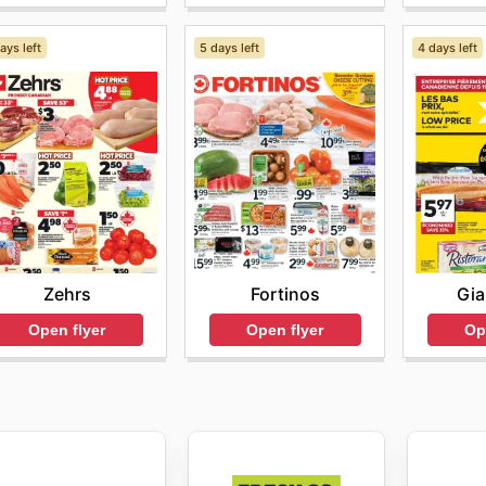
ays left
5 days left
4 days left
Zehrs
Fortinos
Gia
Open flyer
Open flyer
Op