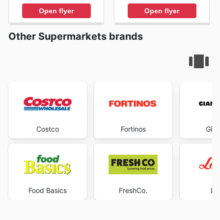
Open flyer
Open flyer
Other Supermarkets brands
Costco
Fortinos
Gian
Food Basics
FreshCo.
Lo