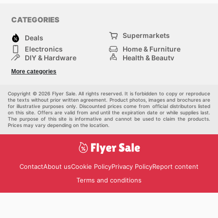
CATEGORIES
Supermarkets
Deals
Electronics
Home & Furniture
DIY & Hardware
Health & Beauty
Sport & Recreation
Fashion
More categories
Kids
Auto & Moto
Pets
Others
Copyright © 2026 Flyer Sale. All rights reserved. It is forbidden to copy or reproduce
the texts without prior written agreement. Product photos, images and brochures are
for illustrative purposes only. Discounted prices come from official distributors listed
on this site. Offers are valid from and until the expiration date or while supplies last.
The purpose of this site is informative and cannot be used to claim the products.
Prices may vary depending on the location.
Contact
About us
Cookie Policy
Privacy Policy
Report content
Terms and conditions