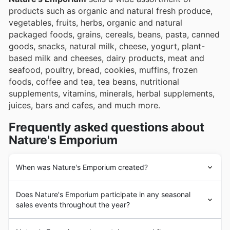
products such as organic and natural fresh produce,
vegetables, fruits, herbs, organic and natural
packaged foods, grains, cereals, beans, pasta, canned
goods, snacks, natural milk, cheese, yogurt, plant-
based milk and cheeses, dairy products, meat and
seafood, poultry, bread, cookies, muffins, frozen
foods, coffee and tea, tea beans, nutritional
supplements, vitamins, minerals, herbal supplements,
juices, bars and cafes, and much more.
Frequently asked questions about
Nature's Emporium
When was Nature's Emporium created?
Nature's Emporium
was founded in 1993 in Canada.
Does Nature's Emporium participate in any seasonal
Since its beginning,
Nature's Emporium
has had the
sales events throughout the year?
goal of providing its customers with healthy and high
quality groceries and products. In the following years,
Oui, Nature's Emporium participe à de nombreux
Nature's Emporium
experienced a strong expansion of