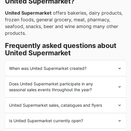
United Supermarket?
United Supermarket
offers bakeries, dairy products,
frozen foods, general grocery, meat, pharmacy,
seafood, snacks, beer and wine among many other
products.
Frequently asked questions about
United Supermarket
When was United Supermarket created?
United Supermarket
was founded in 1916, and
Does United Supermarket participate in any
nowadays, the brand has more than 106 years of
seasonal sales events throughout the year?
experience.
Oui, United Supermarket participe activement à une
United Supermarket sales, catalogues and flyers
variété d'événements de ventes saisonnières tout au
long de l'année au Canada. Avant votre visite,
United Supermarket
s is an American
supermarket
parcourez nos circulaires hebdomadaires et brochures
Is United Supermarket currently open?
chain. With headquarters in Lubbock, Texas, its roots go
pour découvrir les meilleures aubaines. Vous y trouverez
back to 1916, when H.D. Snell opened his first United
des rabais spéciaux pour la Vente du printemps, la