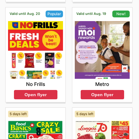
Valid until Aug. 20
Valid until Aug. 19
Popular
New!
No Frills
Metro
Open flyer
Open flyer
5 days left
5 days left