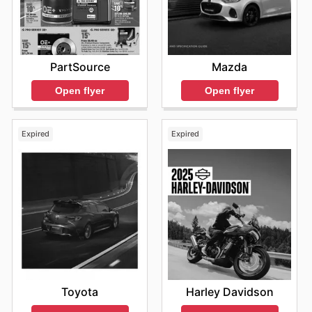
PartSource
Mazda
Open flyer
Open flyer
Expired
Expired
Toyota
Harley Davidson