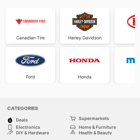
Canadian Tire
Harley Davidson
Ford
Honda
M
CATEGORIES
Supermarkets
Deals
Electronics
Home & Furniture
DIY & Hardware
Health & Beauty
Sport & Recreation
Fashion