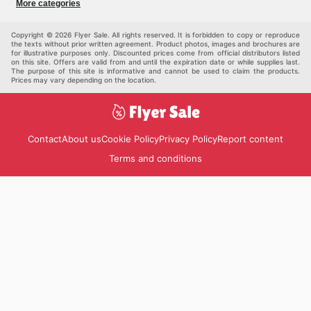
More categories
Kids
Auto & Moto
Pets
Others
Copyright © 2026 Flyer Sale. All rights reserved. It is forbidden to copy or reproduce
the texts without prior written agreement. Product photos, images and brochures are
for illustrative purposes only. Discounted prices come from official distributors listed
on this site. Offers are valid from and until the expiration date or while supplies last.
The purpose of this site is informative and cannot be used to claim the products.
Prices may vary depending on the location.
Contact
About us
Cookie Policy
Privacy Policy
Report content
Terms and conditions